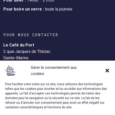
Pour dîner :
19h00 – 21h30
Pour boire un verre :
toute la journée
POUR NOUS CONTACTER
Le Café du Port
2 quai Jacques de Thézac
Sainte-Marine
29120 Combrit
Gérer le consentement aux
+33 (0)2.98.56.44.36.
cookies
Pour faciliter votre visite sur ce site, nous utilisons des technologies
telles que les cookies pour stocker et/ou accéder aux informations des
appareils. Le fait d'accepter ces technologies permet de traiter des
RETROUVEZ-NOUS AUSSI SUR…
données pour la navigation ou la sécurité sur ce site. Le fait de les
refuser ou d'annuler son consentement peut avoir un effet négatif sur
instagram
facebook
certaines caractéristiques et fonctions du site.