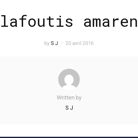
lafoutis amare
by
S J
20 avril 2016
Written by
S J