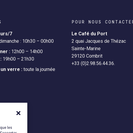
S
POUR NOUS CONTACTE
ours/7
Le Café du Port
 dimanche : 10h30 – 00h00
2 quai Jacques de Thézac
Sainte-Marine
ner :
12h00 – 14h00
29120 Combrit
:
19h00 – 21h30
+33 (0)2.98.56.44.36.
un verre :
toute la journée
 que les