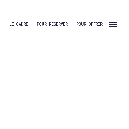
S
LE CADRE
POUR RÉSERVER
POUR OFFRIR
Toggl
sideb
&
navig