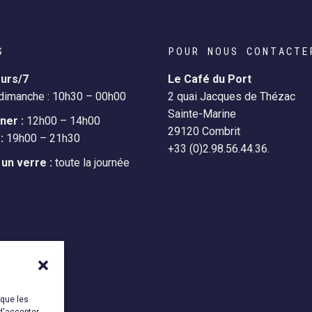
S
POUR NOUS CONTACTE
ours/7
Le Café du Port
 dimanche : 10h30 – 00h00
2 quai Jacques de Thézac
Sainte-Marine
ner :
12h00 – 14h00
29120 Combrit
:
19h00 – 21h30
+33 (0)2.98.56.44.36.
un verre :
toute la journée
 que les