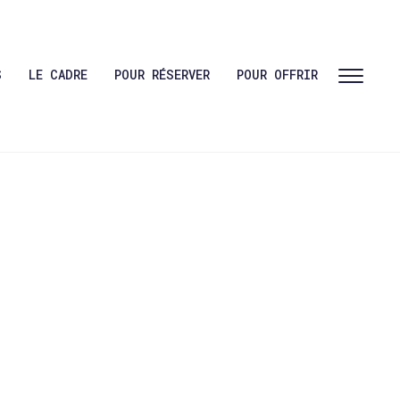
S
LE CADRE
POUR RÉSERVER
POUR OFFRIR
Toggl
sideb
&
navig