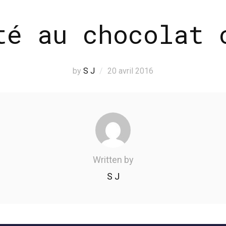
té au chocolat 
by
S J
20 avril 2016
Written by
S J