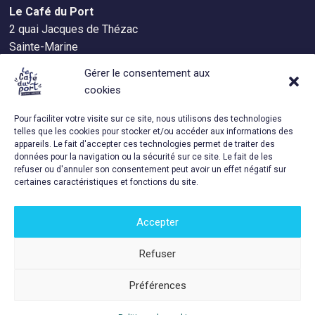
Le Café du Port
2 quai Jacques de Thézac
Sainte-Marine
29120 Combrit
Gérer le consentement aux
+33 (0)2.98.56.44.36.
cookies
Pour faciliter votre visite sur ce site, nous utilisons des technologies
telles que les cookies pour stocker et/ou accéder aux informations des
appareils. Le fait d'accepter ces technologies permet de traiter des
RETROUVEZ-NOUS AUSSI SUR…
données pour la navigation ou la sécurité sur ce site. Le fait de les
refuser ou d'annuler son consentement peut avoir un effet négatif sur
instagram
facebook
certaines caractéristiques et fonctions du site.
Accepter
Refuser
Préférences
Copyright © 2022 Le Café du Port -
Mentions légales
-
Politique de