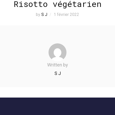
Risotto végétarien
by
S J
1 février 2022
Written by
S J